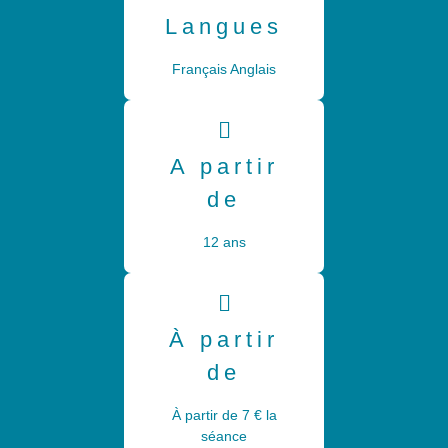
Langues
Français Anglais
A partir
de
12 ans
À partir
de
À partir de 7 € la
séance