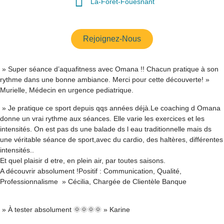
La-Forêt-Fouesnant
Rejoignez-Nous
»
Super séance d’aquafitness avec Omana !! Chacun pratique à son
rythme dans une bonne ambiance. Merci pour cette découverte!
»
Murielle, Médecin en urgence pediatrique.
» Je pratique ce sport depuis qqs années déjà.Le coaching d Omana
donne un vrai rythme aux séances. Elle varie les exercices et les
intensités. On est pas ds une balade ds l eau traditionnelle mais ds
une véritable séance de sport,avec du cardio, des haltères, différentes
intensités..
Et quel plaisir d etre, en plein air, par toutes saisons.
A découvrir absolument !Positif : Communication, Qualité,
Professionnalisme »
Cécilia, Chargée de Clientèle Banque
»
À tester absolument 🌞🌞🌞🌞 » Karine